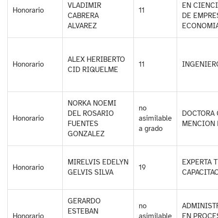
VLADIMIR
EN CIENC
Honorario
11
CABRERA
DE EMPRE
ALVAREZ
ECONOMI
ALEX HERIBERTO
Honorario
11
INGENIER
CID RIQUELME
NORKA NOEMI
no
DEL ROSARIO
DOCTORA 
Honorario
asimilable
FUENTES
MENCION 
a grado
GONZALEZ
MIRELVIS EDELYN
EXPERTA 
Honorario
19
GELVIS SILVA
CAPACITA
GERARDO
no
ADMINIST
ESTEBAN
Honorario
asimilable
EN PROCE