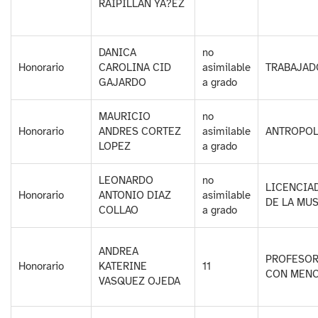
RAIPILLAN YA?EZ
DANICA
no
Honorario
CAROLINA CID
asimilable
TRABAJAD
GAJARDO
a grado
MAURICIO
no
Honorario
ANDRES CORTEZ
asimilable
ANTROPOL
LOPEZ
a grado
LEONARDO
no
LICENCIAD
Honorario
ANTONIO DIAZ
asimilable
DE LA MU
COLLAO
a grado
ANDREA
PROFESOR
Honorario
KATERINE
11
CON MENC
VASQUEZ OJEDA