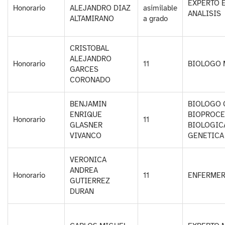
EXPERTO 
Honorario
ALEJANDRO DIAZ
asimilable
ANALISIS
ALTAMIRANO
a grado
CRISTOBAL
ALEJANDRO
Honorario
11
BIOLOGO 
GARCES
CORONADO
BENJAMIN
BIOLOGO 
ENRIQUE
BIOPROCE
Honorario
11
GLASNER
BIOLOGIC
VIVANCO
GENETICA
VERONICA
ANDREA
Honorario
11
ENFERME
GUTIERREZ
DURAN