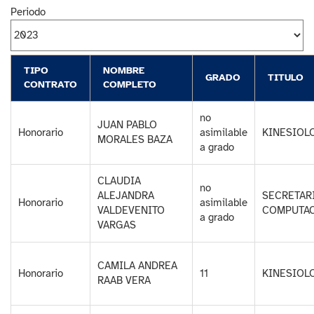
Periodo
TIPO
NOMBRE
GRADO
TITULO
CONTRATO
COMPLETO
no
JUAN PABLO
Honorario
asimilable
KINESIOL
MORALES BAZA
a grado
CLAUDIA
no
ALEJANDRA
SECRETAR
Honorario
asimilable
VALDEVENITO
COMPUTA
a grado
VARGAS
CAMILA ANDREA
Honorario
11
KINESIOL
RAAB VERA