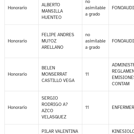
no
ALBERTO
Honorario
asimilable
FONOAUD
MANSILLA
a grado
HUENTEO
FELIPE ANDRES
no
Honorario
MU?OZ
asimilable
FONOAUD
ARELLANO
a grado
ADMINIST
BELEN
REGLAMEN
Honorario
MONSERRAT
11
EMISIONE
CASTILLO VEGA
CONTAM
SERGIO
RODRIGO A?
Honorario
11
ENFERME
AZCO
VELASQUEZ
PILAR VALENTINA
KINESIOL