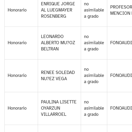
ENRIQUE JORGE
no
PROFESOR
Honorario
AL LUEGMAYER
asimilable
MENCION 
ROSENBERG
a grado
LEONARDO
no
Honorario
ALBERTO MU?OZ
asimilable
FONOAUD
BELTRAN
a grado
no
RENEE SOLEDAD
Honorario
asimilable
FONOAUD
NU?EZ VEGA
a grado
PAULINA LISETTE
no
Honorario
OYARZUN
asimilable
FONOAUD
VILLARROEL
a grado