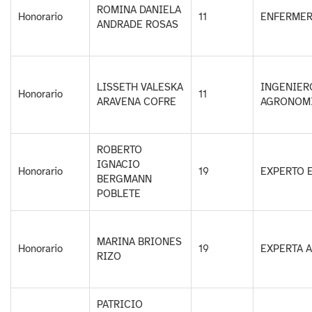
ROMINA DANIELA
Honorario
11
ENFERME
ANDRADE ROSAS
LISSETH VALESKA
INGENIER
Honorario
11
ARAVENA COFRE
AGRONOM
ROBERTO
IGNACIO
Honorario
19
EXPERTO 
BERGMANN
POBLETE
MARINA BRIONES
Honorario
19
EXPERTA A
RIZO
PATRICIO