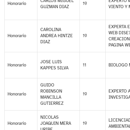
CARLOS MIGUEL
EXPERTO 
Honorario
19
GUZMAN DIAZ
VIENTO Y
EXPERTA E
CAROLINA
WEB DISE
Honorario
ANDREA HINTZE
19
CREACION
DIAZ
PAGINA W
JOSE LUIS
Honorario
11
BIOLOGO 
KAPPES SILVA
GUIDO
ROBINSON
EXPERTO 
Honorario
19
MANCILLA
INVESTIG
GUTIERREZ
NICOLAS
LICENCIA
Honorario
JOAQUIN MERA
19
AMBIENTA
URIBE