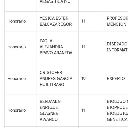
VEGAS TRIVI?O
YESICA ESTER
PROFESOR
Honorario
11
BALCAZAR IGOR
MENCION 
PAOLA
DISE?ADO
Honorario
ALEJANDRA
11
INFORMAT
BRAVO ARANEDA
CRISTOFER
Honorario
ANDRES GARCIA
19
EXPERTO
HUILITRARO
BENJAMIN
BIOLOGO 
ENRIQUE
BIOPROCE
Honorario
11
GLASNER
BIOLOGIC
VIVANCO
GENETICA