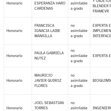
Y OBJETO
Honorario
ESPERANZA HARO
asimilable
BLENDER 
CARDENAS
a grado
FRAMEVR
FRANCISCA
no
EXPERTA E
Honorario
IGNACIA LAIBE
asimilable
IMPLEMEN
MANSILLA
a grado
INTERFACE
no
PAULA GABRIELA
Honorario
asimilable
EXPERTA E
NU?EZ
a grado
MAURICIO
no
Honorario
JAVIER QUIROZ
asimilable
BIOQUIMI
FLORES
a grado
JOEL SEBASTIAN
no
Honorario
TORRES
asimilable
INGENIER