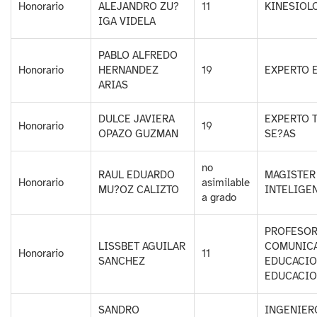
Honorario
ALEJANDRO ZU?
11
KINESIOL
IGA VIDELA
PABLO ALFREDO
Honorario
HERNANDEZ
19
EXPERTO 
ARIAS
DULCE JAVIERA
EXPERTO 
Honorario
19
OPAZO GUZMAN
SE?AS
no
RAUL EDUARDO
MAGISTER 
Honorario
asimilable
MU?OZ CALIZTO
INTELIGE
a grado
PROFESOR
LISSBET AGUILAR
COMUNICA
Honorario
11
SANCHEZ
EDUCACIO
EDUCACIO
SANDRO
INGENIER