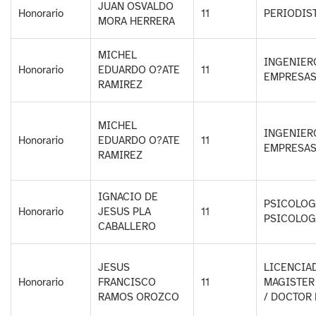
JUAN OSVALDO
Honorario
11
PERIODIS
MORA HERRERA
MICHEL
INGENIER
Honorario
EDUARDO O?ATE
11
EMPRESA
RAMIREZ
MICHEL
INGENIER
Honorario
EDUARDO O?ATE
11
EMPRESA
RAMIREZ
IGNACIO DE
PSICOLOG
Honorario
JESUS PLA
11
PSICOLOG
CABALLERO
JESUS
LICENCIAD
Honorario
FRANCISCO
11
MAGISTER
RAMOS OROZCO
/ DOCTOR 